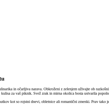
tu
narika in očarljiva narava. Obkroženi z zelenjem uživajte ob razkošnih
na kulisa za vaš piknik. Svež zrak in mirna okolica bosta ustvarila popol
tkov kot so rojstni dnevi, obletnice ali romantični zmenki. Prav tako je