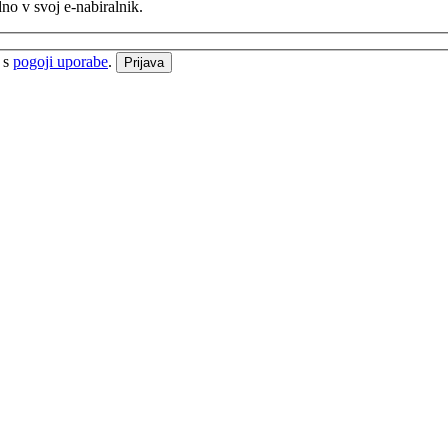
no v svoj e-nabiralnik.
e s
pogoji uporabe
.
Prijava