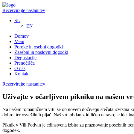
Rezervirajte nastanitev
SL
EN
Domov
Meni
Poroke in osebni dogodki
Zasebni in poslovni dogodki
Degustacije
Prenočišča
O nas
Kontakt
Rezervirajte nastanitev
Uživajte v očarljivem pikniku na našem vr
Na našem romantičnem vrtu se ob novem doživetju srečata izvrstna kuli
dobrot ter osvežilnih pijač. Naš vrt, obdan z idilično naravo, je ideal
Piknik v Vili Podvin je edinstvena izbira za praznovanje posebnih trenu
dogodek.