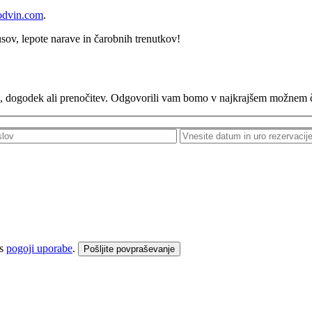
odvin.com
.
sov, lepote narave in čarobnih trenutkov!
tje, dogodek ali prenočitev. Odgovorili vam bomo v najkrajšem možnem 
 s
pogoji uporabe
.
Pošljite povpraševanje