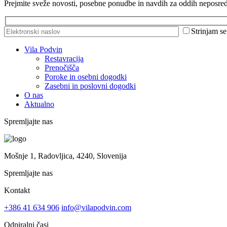
Prejmite sveže novosti, posebne ponudbe in navdih za oddih neposred
Strinjam s
Vila Podvin
Restavracija
Prenočišča
Poroke in osebni dogodki
Zasebni in poslovni dogodki
O nas
Aktualno
Spremljajte nas
Mošnje 1, Radovljica, 4240, Slovenija
Spremljajte nas
Kontakt
+386 41 634 906
info@vilapodvin.com
Odpiralni časi