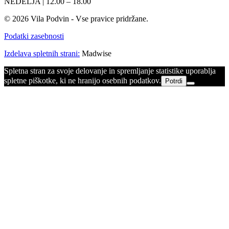
NEDELJA | 12.00 – 18.00
© 2026 Vila Podvin - Vse pravice pridržane.
Podatki zasebnosti
Izdelava spletnih strani:
Madwise
Spletna stran za svoje delovanje in spremljanje statistike uporablja
spletne piškotke, ki ne hranijo osebnih podatkov.
Potrdi