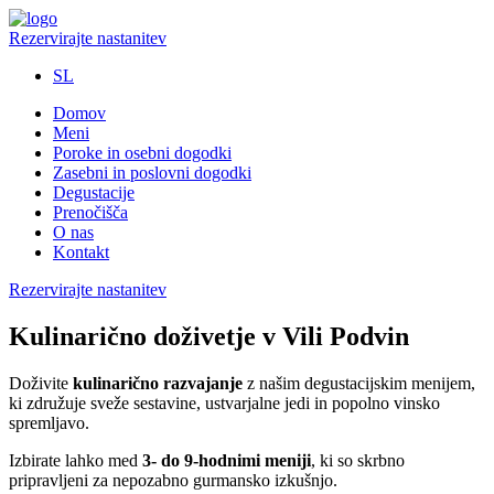
Rezervirajte nastanitev
SL
Domov
Meni
Poroke in osebni dogodki
Zasebni in poslovni dogodki
Degustacije
Prenočišča
O nas
Kontakt
Rezervirajte nastanitev
Kulinarično doživetje v Vili Podvin
Doživite
kulinarično razvajanje
z našim degustacijskim menijem,
ki združuje sveže sestavine, ustvarjalne jedi in popolno vinsko
spremljavo.
Izbirate lahko med
3- do 9-hodnimi meniji
, ki so skrbno
pripravljeni za nepozabno gurmansko izkušnjo.