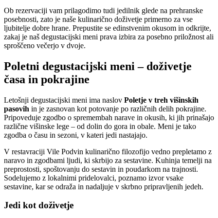
Ob rezervaciji vam prilagodimo tudi jedilnik glede na prehranske
posebnosti, zato je naše kulinarično doživetje primerno za vse
ljubitelje dobre hrane. Prepustite se edinstvenim okusom in odkrijte,
zakaj je naš degustacijski meni prava izbira za posebno priložnost ali
sproščeno večerjo v dvoje.
Poletni degustacijski meni – doživetje
časa in pokrajine
Letošnji degustacijski meni ima naslov
Poletje v treh višinskih
pasovih
in je zasnovan kot potovanje po različnih delih pokrajine.
Pripoveduje zgodbo o spremembah narave in okusih, ki jih prinašajo
različne višinske lege – od dolin do gora in obale. Meni je tako
zgodba o času in sezoni, v kateri jedi nastajajo.
V restavraciji Vile Podvin kulinarično filozofijo vedno prepletamo z
naravo in zgodbami ljudi, ki skrbijo za sestavine. Kuhinja temelji na
preprostosti, spoštovanju do sestavin in poudarkom na trajnosti.
Sodelujemo z lokalnimi pridelovalci, poznamo izvor vsake
sestavine, kar se odraža in nadaljuje v skrbno pripravljenih jedeh.
Jedi kot doživetje