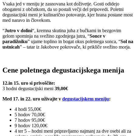
Vsaka jed v meniju je zasnovana kot doživetje. Gosti odidejo
obogateni z občutkom, da so postali večji del pripovedi. Poletni
degustacijski meni je kulinarično potovanje, kjer hrana postane most
med naravo in človekom.
“
Jutro v dolini
“, kremna skutina juha z bučkami in bezgovim
gelom spominja na svežino zgodnjega jutra, “
Sonce v
paradižniku
” ujame toplino in bogat okus poletnega sonca, “
Sol na
ustnicah
” – tatar iz Jakobove pokrovače, ki prikliče svežino morja.
Cene poletnega degustacijskega menija
12.in 15. uro si privoščite:
3 hodni degustacijski meni
39,00€
Med 17. in 22. uro uživajte v
degustacijskem meniju
:
4 hodi 55,00€
5 hodov 70,00€
7 hodov 95,00€
9 hodov 120,00€
4 ter 5 – hodni meni pripravljamo najmanj za dve osebi ali za